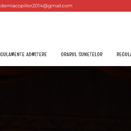
ademiacopiilor2014@gmail.com
EGULAMENTE ADMITERE
ORARUL SUNETELOR
REGUL