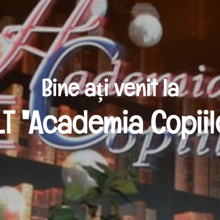
Bine ați venit la
LT "Academia Copiil