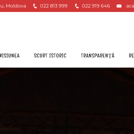
nău, Moldova
022 813 999
022 919 646
ac
MISIUNEA
SCURT ISTORIC
TRANSPARENȚĂ
R