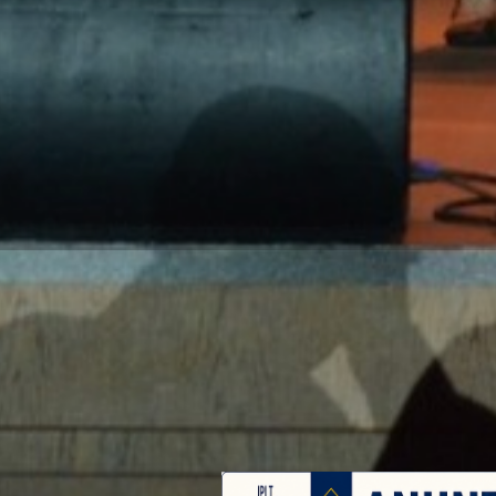
‎
ATENȚIE! AD